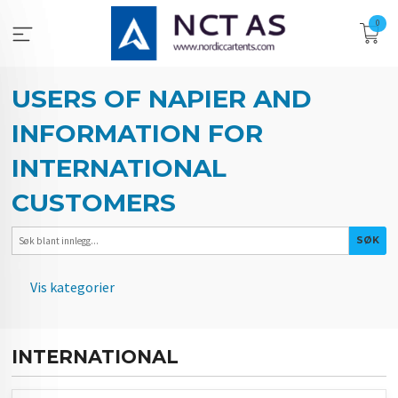
Gå
0
til
innholdet
USERS OF NAPIER AND
INFORMATION FOR
INTERNATIONAL
CUSTOMERS
Vis kategorier
HOVEDSIDEN
INTERNATIONAL
BILDER