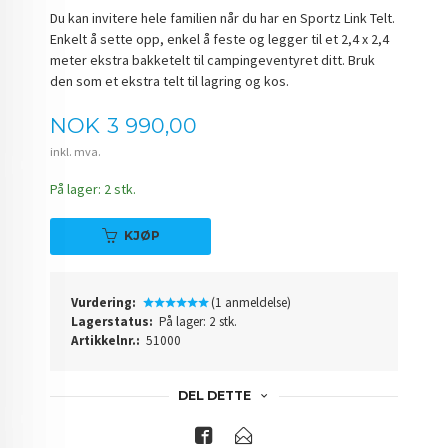
Du kan invitere hele familien når du har en Sportz Link Telt.
Enkelt å sette opp, enkel å feste og legger til et 2,4 x 2,4
meter ekstra bakketelt til campingeventyret ditt. Bruk
den som et ekstra telt til lagring og kos.
Pris
NOK
3 990,00
inkl. mva.
På lager: 2 stk.
KJØP
Vurdering:
(1 anmeldelse)
Lagerstatus:
På lager: 2 stk.
Artikkelnr.:
51000
DEL DETTE