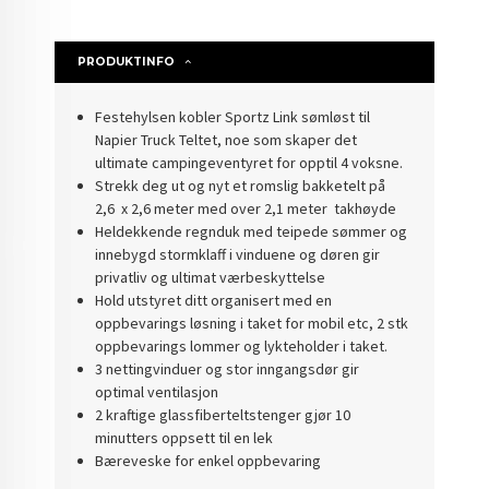
PRODUKTINFO
Festehylsen kobler Sportz Link sømløst til
Napier Truck Teltet, noe som skaper det
ultimate campingeventyret for opptil 4 voksne.
Strekk deg ut og nyt et romslig bakketelt på
2,6
x 2,6 meter med over 2,1 meter
takhøyde
Heldekkende regnduk med teipede sømmer og
innebygd stormklaff i vinduene og døren gir
privatliv og ultimat værbeskyttelse
Hold utstyret ditt organisert med en
oppbevarings løsning i taket for mobil etc, 2 stk
oppbevarings lommer og lykteholder i taket.
3 nettingvinduer og stor inngangsdør gir
optimal ventilasjon
2 kraftige glassfiberteltstenger gjør 10
minutters oppsett til en lek
Bæreveske for enkel oppbevaring