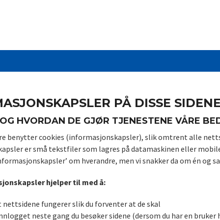
ASJONSKAPSLER PÅ DISSE SIDEN
 OG HVORDAN DE GJØR TJENESTENE VÅRE BE
e benytter cookies (informasjonskapsler), slik omtrent alle netts
apsler er små tekstfiler som lagres på datamaskinen eller mobile
‘informasjonskapsler’ om hverandre, men vi snakker da om én og 
jonskapsler hjelper til med å:
t nettsidene fungerer slik du forventer at de skal
nnlogget neste gang du besøker sidene (dersom du har en bruker 