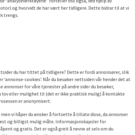
sse “analyseverktøyene” forteller oss også, ved hjelp av
r) og hvorvidt de har vært her tidligere. Dette bidrar til at vi
k trengs.
tsider du har tittet på tidligere? Dette er fordi annonsører, slik
r ‘annonse-cookies’. Når du besøker nettsiden vår hender det at
se annonser for våre tjenester på andre sider du besøker,
lov eller mulighet til (det er ikke praktisk mulig) å kontakte
prosessen er anonymisert.
men vi håper du ønsker å fortsette å tillate disse, da annonser
best og billigst mulig måte. Informasjonskapsler for
pent og gratis. Det er også greit å nevne at selv om du