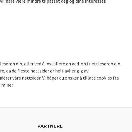
vil bare være mindre tilpasset deg og dine interesser.
eseren din, eller ved å installere en add-on i nettleseren din.
e, da de fleste nettsider er helt avhengig av
erer våre nettsider. Vi håper du ønsker å tillate cookies fra
e miner!
PARTNERE