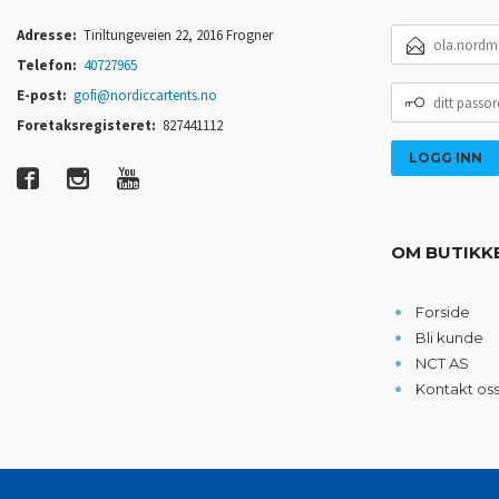
E-
Adresse:
Tiriltungeveien 22, 2016 Frogner
POSTADRESSE
Telefon:
40727965
DITT
E-post:
gofi@nordiccartents.no
PASSORD
Foretaksregisteret:
827441112
OM BUTIKK
Forside
Bli kunde
NCT AS
Kontakt os