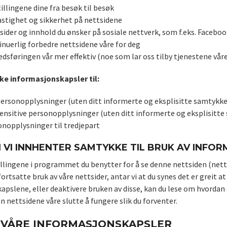
illingene dine fra besøk til besøk
stighet og sikkerhet på nettsidene
 sider og innhold du ønsker på sosiale nettverk, som f.eks. Faceboo
inuerlig forbedre nettsidene våre for deg
dsføringen vår mer effektiv (noe som lar oss tilby tjenestene våre p
kke informasjonskapsler til:
ersonopplysninger (uten ditt informerte og eksplisitte samtykke
ensitive personopplysninger (uten ditt informerte og eksplisitte
nopplysninger til tredjepart
VI INNHENTER SAMTYKKE TIL BRUK AV INFO
lingene i programmet du benytter for å se denne nettsiden (nettle
n fortsatte bruk av våre nettsider, antar vi at du synes det er greit
apslene, eller deaktivere bruken av disse, kan du lese om hvorda
n nettsidene våre slutte å fungere slik du forventer.
 VÅRE INFORMASJONSKAPSLER