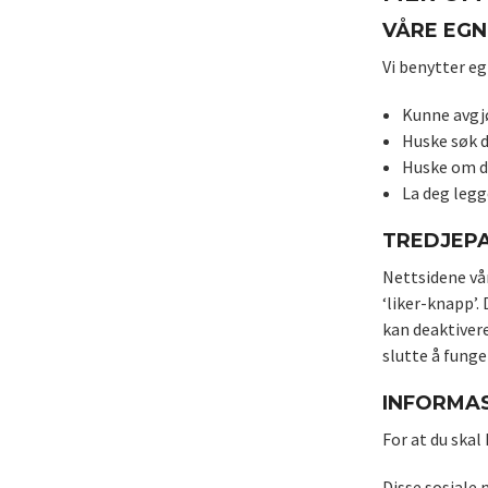
VÅRE EG
Vi benytter eg
Kunne avgjø
Huske søk d
Huske om du
La deg legg
TREDJEP
Nettsidene vå
‘liker-knapp’.
kan deaktivere
slutte å funger
INFORMAS
For at du skal
Disse sosiale 