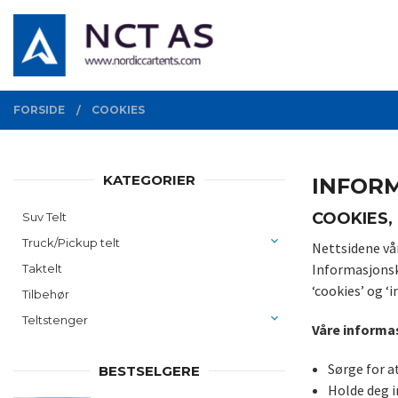
Gå
Lukk
PRODUKTER
til
innholdet
FORSIDE
COOKIES
KATEGORIER
INFORM
COOKIES,
Suv Telt
Truck/Pickup telt
Nettsidene vår
Informasjonsk
Taktelt
‘cookies’ og 
Tilbehør
Teltstenger
Våre informas
Sørge for a
BESTSELGERE
Holde deg i