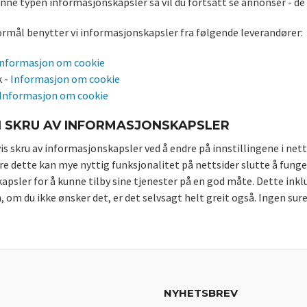
nne typen informasjonskapsler så vil du fortsatt se annonser - de 
rmål benytter vi informasjonskapsler fra følgende leverandører:
Informasjon om cookie
k -
Informasjon om cookie
Informasjon om cookie
 SKRU AV INFORMASJONSKAPSLER
is skru av informasjonskapsler ved å endre på innstillingene i nettl
re dette kan mye nyttig funksjonalitet på nettsider slutte å funger
psler for å kunne tilby sine tjenester på en god måte. Dette inklud
n, om du ikke ønsker det, er det selvsagt helt greit også. Ingen sur
NYHETSBREV