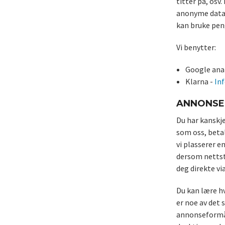
titter på, osv
anonyme data, 
kan bruke peng
Vi benytter:
Google anal
Klarna -
In
ANNONSE
Du har kanskje
som oss, beta
vi plasserer e
dersom nettste
deg direkte v
Du kan lære hv
er noe av det 
annonseformål 