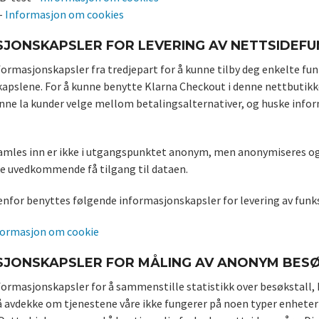
-
Informasjon om cookies
JONSKAPSLER FOR LEVERING AV NETTSIDEF
formasjonskapsler fra tredjepart for å kunne tilby deg enkelte fun
apslene. For å kunne benytte Klarna Checkout i denne nettbutikk
nne la kunder velge mellom betalingsalternativer, og huske infor
mles inn er ikke i utgangspunktet anonym, men anonymiseres og k
e uvedkommende få tilgang til dataen.
nfor benyttes følgende informasjonskapsler for levering av funks
formasjon om cookie
JONSKAPSLER FOR MÅLING AV ANONYM BESØ
formasjonskapsler for å sammenstille statistikk over besøkstall, 
 avdekke om tjenestene våre ikke fungerer på noen typer enheter), 