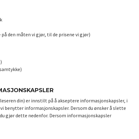
k
å den måten vi gjør, til de prisene vi gjør)
)
 samtykke)
RMASJONSKAPSLER
seren din) er innstilt på å akseptere informasjonskapsler, i
 at vi benytter informasjonskapsler. Dersom du ønsker å slette
n du gjør dette nedenfor. Dersom informasjonskapsler