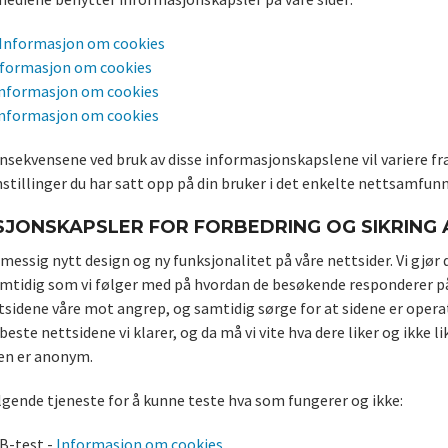
Informasjon om cookies
formasjon om cookies
nformasjon om cookies
nformasjon om cookies
sekvensene ved bruk av disse informasjonskapslene vil variere fra
tillinger du har satt opp på din bruker i det enkelte nettsamfunn
JONSKAPSLER FOR FORBEDRING OG SIKRING 
lmessig nytt design og ny funksjonalitet på våre nettsider. Vi gjør de
mtidig som vi følger med på hvordan de besøkende responderer på d
ttsidene våre mot angrep, og samtidig sørge for at sidene er operati
este nettsidene vi klarer, og da må vi vite hva dere liker og ikke
en er anonym.
lgende tjeneste for å kunne teste hva som fungerer og ikke:
B-test -
Informasjon om cookies