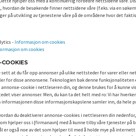
. Dette hjelper oss med å kontinuerlig forbedre nettsidene våre. Di
hvordan de besøkende finner nettsidene våre (f.eks. via en søkemoto
er på utvikling av tjenestene våre på de områdene hvor det faktis
ytics -
Informasjon om cookies
formasjon om cookies
-COOKIES
 sett at du får opp annonser på ulike nettsteder for varer eller net
ler for disse annonsene. Teknologien bak denne funksjonaliteten e
n annonse-cookie i nettleseren din, og denne brukes for å kunne vi
det viser annonser. Men, du kan ta det helt med ro: Vi har hverken 
ia informasjonen disse informasjonskapslene samler inn, da hele 
ordan du deaktiverer annonse-cookies i nettleseren din nedenfor, 
som hjelper oss i {firmanavn} med å kunne tilby våre tjenester på 
er også noe av det som hjelper til med å holde mye på internett å