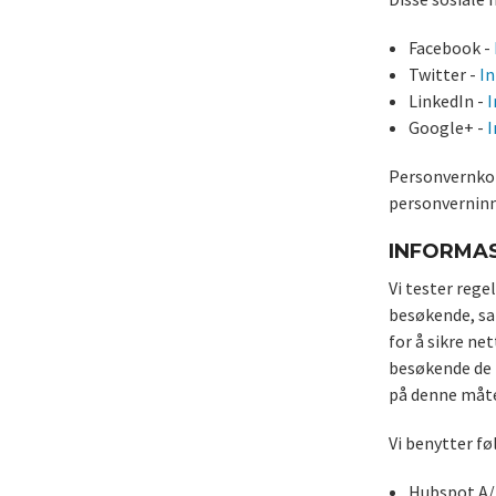
Facebook -
Twitter -
In
LinkedIn -
I
Google+ -
I
Personvernkon
personverninns
INFORMAS
Vi tester rege
besøkende, sa
for å sikre ne
besøkende de b
på denne måt
Vi benytter fø
Hubspot A/