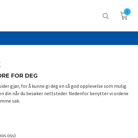
0
E
DRE FOR DEG
ider gjør, for å kunne gi deg en så god opplevelse som mulig.
n din når du besøker nettsteder. Nedenfor benytter vi ordene
samme sak.
hos oss)