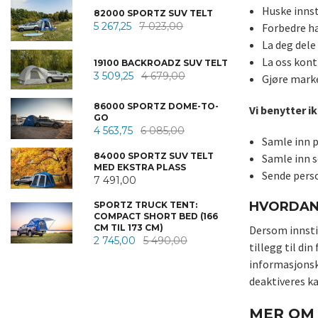
Huske innst
82000 SPORTZ SUV TELT
5 267,25
7 023,00
Forbedre ha
La deg dele
La oss kont
19100 BACKROADZ SUV TELT
3 509,25
4 679,00
Gjøre marke
86000 SPORTZ DOME-TO-
Vi benytter i
GO
4 563,75
6 085,00
Samle inn p
84000 SPORTZ SUV TELT
Samle inn s
MED EKSTRA PLASS
Sende perso
7 491,00
HVORDAN 
SPORTZ TRUCK TENT:
COMPACT SHORT BED (166
CM TIL 173 CM)
Dersom innstil
2 745,00
5 490,00
tillegg til di
informasjonsk
deaktiveres ka
MER OM