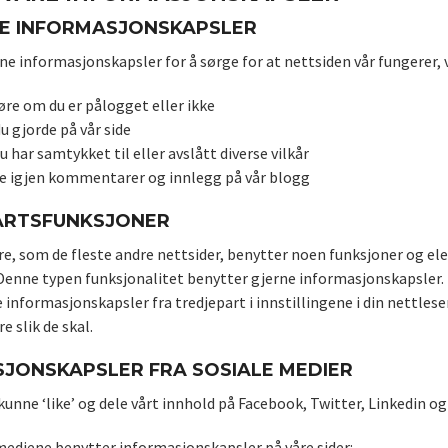
NE INFORMASJONSKAPSLER
ne informasjonskapsler for å sørge for at nettsiden vår fungerer, v
re om du er pålogget eller ikke
u gjorde på vår side
 har samtykket til eller avslått diverse vilkår
e igjen kommentarer og innlegg på vår blogg
ARTSFUNKSJONER
re, som de fleste andre nettsider, benytter noen funksjoner og el
 Denne typen funksjonalitet benytter gjerne informasjonskapsler. 
 informasjonskapsler fra tredjepart i innstillingene i din nettlese
e slik de skal.
JONSKAPSLER FRA SOSIALE MEDIER
 kunne ‘like’ og dele vårt innhold på Facebook, Twitter, Linkedin og 
mediene benytter informasjonskapsler på våre sider: