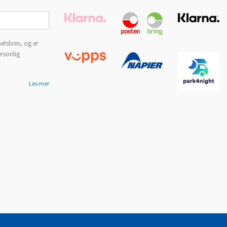
etsbrev, og er
ersonlig
Les mer