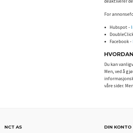
deaktiverer de
For annonsefo
Hubspot -
DoubleClic
Facebook -
HVORDAN
Du kan vanligv
Men, ved å gjø
informasjonska
våre sider. Me
NCT AS
DIN KONTO