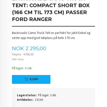
TENT: COMPACT SHORT BOX
(166 CM TIL 173 CM) PASSER
FORD RANGER
Backroadz Camo Truck Telt er perfekt for jakt! Enkel og
sette opp med god takplass på hele 170 cm.
Tilbud
NOK
2 295,00
Førpris:
4 590,00
Rabatt
inkl. mva.
På lager: 3 stk.
KJØP
Lagerstatus:
På lager: 3 stk.
Artikkelnr.:
19166