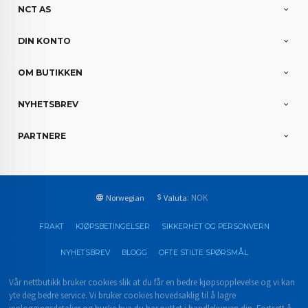
NCT AS
DIN KONTO
OM BUTIKKEN
NYHETSBREV
PARTNERE
: NOK
Norwegian
Valuta
FRAKT
KJØPSBETINGELSER
SIKKERHET OG PERSONVERN
NYHETSBREV
BLOGG
OFTE STILTE SPØRSMÅL
Vår nettbutikk bruker cookies slik at du får en bedre kjøpsopplevelse og vi kan
yte deg bedre service. Vi bruker cookies hovedsaklig til å lagre