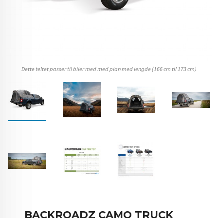
Dette teltet passer til biler med med plan med lengde (166 cm til 173 cm)
BACKROADZ CAMO TRUCK